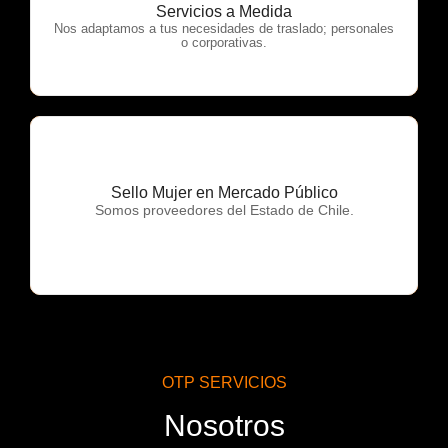
OTP Servicios
Servicios a Medida
Nos adaptamos a tus necesidades de traslado; personales
o corporativas.
Sello Mujer en Mercado Público
OTP Servicios
Somos proveedores del Estado de Chile.
OTP SERVICIOS
Nosotros