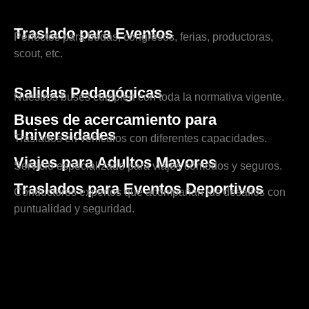
Traslado para Eventos
Perfectos para bodas, congresos, ferias, productoras,
scout, etc.
Salidas Pedagógicas
Nuestros buses cumplen con toda la normativa vigente.
Buses de acercamiento para
Universidades
Traslados en vehículos con diferentes capacidades.
Viajes para Adultos Mayores
Servicio especializado para viajes cómodos y seguros.
Traslados para Eventos Deportivos
Conductores expertos que acompañan tus desafíos con
puntualidad y seguridad.