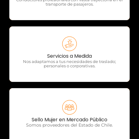
transporte de pasajeros.
OTP Servicios
Servicios a Medida
Nos adaptamos a tus necesidades de traslado;
personales o corporativas.
OTP Servicios
Sello Mujer en Mercado Público
Somos proveedores del Estado de Chile.