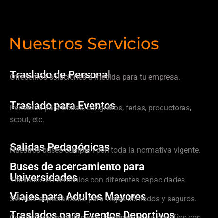
Nuestros Servicios
Traslado de Personal
Ofrecemos soluciones a medida para tu empresa.
Traslado para Eventos
Perfectos para bodas, congresos, ferias, productoras,
scout, etc.
Salidas Pedagógicas
Nuestros buses cumplen con toda la normativa vigente.
Buses de acercamiento para
Universidades
Traslados en vehículos con diferentes capacidades.
Viajes para Adultos Mayores
Servicio especializado para viajes cómodos y seguros.
Traslados para Eventos Deportivos
Conductores expertos que acompañan tus desafíos con