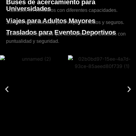
Buses de acercamiento para
Universidades
Traslados en vehículos con diferentes capacidades.
Viajes para Adultos Mayores
Servicio especializado para viajes cómodos y seguros.
Traslados para Eventos Deportivos
Conductores expertos que acompañan tus desafíos con
puntualidad y seguridad.