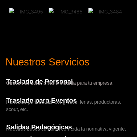
Nuestros Servicios
Traslado de Personal
Ofrecemos soluciones a medida para tu empresa.
Traslado para Eventos
Perfectos para bodas, congresos, ferias, productoras,
scout, etc.
Salidas Pedagógicas
Nuestros buses cumplen con toda la normativa vigente.