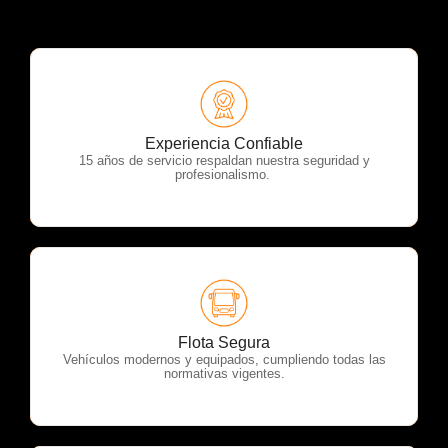
OTP Servicios
Experiencia Confiable
15 años de servicio respaldan nuestra seguridad y
profesionalismo.
OTP Servicios
Flota Segura
Vehículos modernos y equipados, cumpliendo todas las
normativas vigentes.