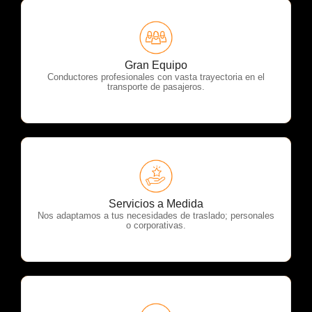
OTP Servicios
Gran Equipo
Conductores profesionales con vasta trayectoria en el
transporte de pasajeros.
OTP Servicios
Servicios a Medida
Nos adaptamos a tus necesidades de traslado; personales
o corporativas.