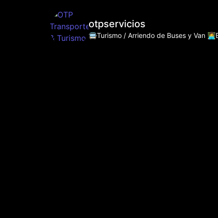
otpservicios
🚍Turismo / Arriendo de Buses y Van
👩‍