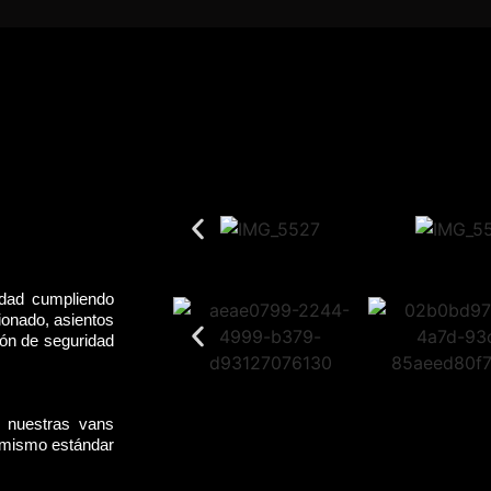
idad cumpliendo
ionado, asientos
rón de seguridad
, nuestras vans
l mismo estándar