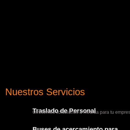
Nuestros Servicios
Traslado de Personal
Ofrecemos soluciones a medida para tu empres
Buses de acercamiento para