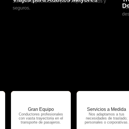
Servicio especializado para viajes cómodos y
De
Con
seguros.
des
Gran Equipo
Servicios a Medida
Conductores profesionales
Nos adaptamos a tus
OTP Servicios
OTP Servicios
con vasta trayectoria en el
necesidades de traslado;
transporte de pasajeros.
personales o corporativas.