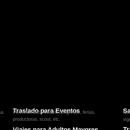
Traslado para Eventos
Sa
a.
Perfectos para bodas, congresos, ferias,
Nue
productoras, scout, etc.
vig
Tr
Viajes para Adultos Mayores