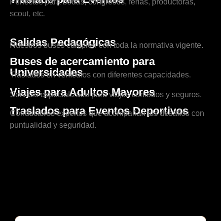
Perfectos para bodas, congresos, ferias, productoras,
scout, etc.
Salidas Pedagógicas
Nuestros buses cumplen con toda la normativa vigente.
Buses de acercamiento para
Universidades
Traslados en vehículos con diferentes capacidades.
Viajes para Adultos Mayores
Servicio especializado para viajes cómodos y seguros.
Traslados para Eventos Deportivos
Conductores expertos que acompañan tus desafíos con
puntualidad y seguridad.