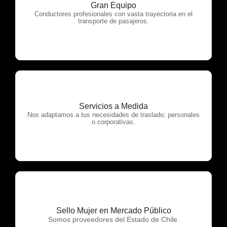
Gran Equipo
OTP Servicios
Conductores profesionales con vasta trayectoria en el
transporte de pasajeros.
Servicios a Medida
OTP Servicios
Nos adaptamos a tus necesidades de traslado; personales
o corporativas.
Sello Mujer en Mercado Público
OTP Servicios
Somos proveedores del Estado de Chile.