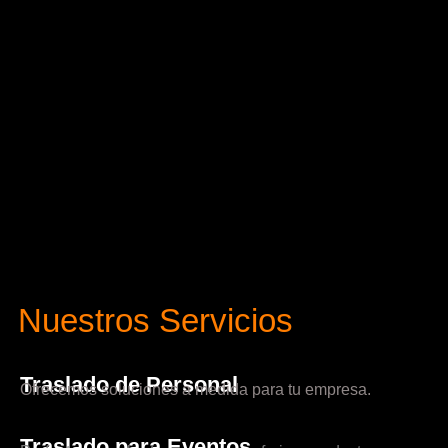
Nuestros Servicios
Traslado de Personal
Ofrecemos soluciones a medida para tu empresa.
Traslado para Eventos