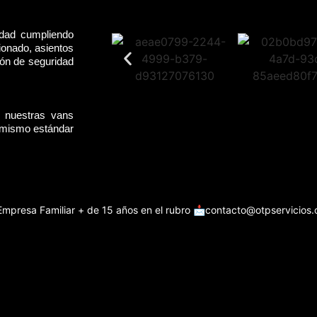
idad cumpliendo
ionado, asientos
rón de seguridad
, nuestras vans
l mismo estándar
Empresa Familiar + de 15 años en el rubro
📩contacto@otpservicios.c