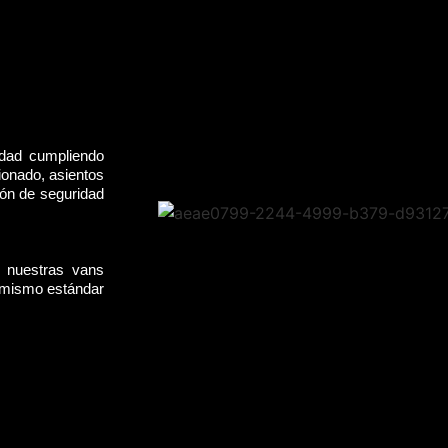
idad cumpliendo
ionado, asientos
rón de seguridad
, nuestras vans
l mismo estándar