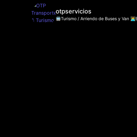
otpservicios
🚍Turismo / Arriendo de Buses y Van
👩‍