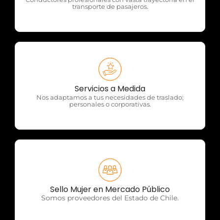
transporte de pasajeros.
OTP Servicios
Servicios a Medida
Nos adaptamos a tus necesidades de traslado;
personales o corporativas.
OTP Servicios
Sello Mujer en Mercado Público
Somos proveedores del Estado de Chile.