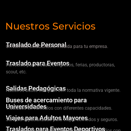
Nuestros Servicios
Traslado de Personal
Ofrecemos soluciones a medida para tu empresa.
Traslado para Eventos
Perfectos para bodas, congresos, ferias, productoras,
scout, etc.
Salidas Pedagógicas
Nuestros buses cumplen con toda la normativa vigente.
Buses de acercamiento para
Universidades
Traslados en vehículos con diferentes capacidades.
Viajes para Adultos Mayores
Servicio especializado para viajes cómodos y seguros.
Traslados para Eventos Deportivos
Conductores expertos que acompañan tus desafíos con