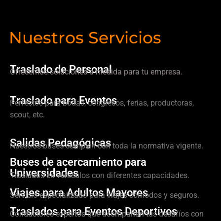
Nuestros Servicios
Traslado de Personal
Ofrecemos soluciones a medida para tu empresa.
Traslado para Eventos
Perfectos para bodas, congresos, ferias, productoras,
scout, etc.
Salidas Pedagógicas
Nuestros buses cumplen con toda la normativa vigente.
Buses de acercamiento para
Universidades
Traslados en vehículos con diferentes capacidades.
Viajes para Adultos Mayores
Servicio especializado para viajes cómodos y seguros.
Traslados para Eventos Deportivos
Conductores expertos que acompañan tus desafíos con