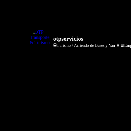
otpservicios
🚍Turismo / Arriendo de Buses y Van
👩‍💻Empr