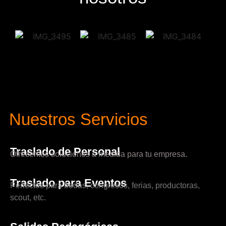
Nuestros Servicios
Traslado de Personal
Ofrecemos soluciones a medida para tu empresa.
Traslado para Eventos
Perfectos para bodas, congresos, ferias, productoras,
scout, etc.