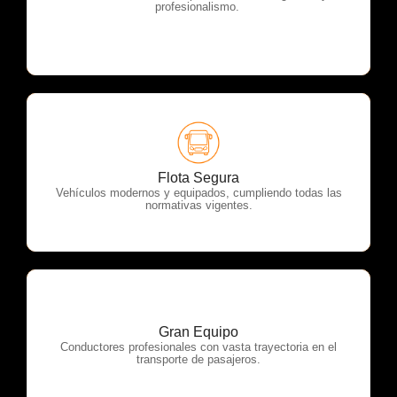
profesionalismo.
OTP Servicios
Flota Segura
Vehículos modernos y equipados, cumpliendo todas las
normativas vigentes.
Gran Equipo
OTP Servicios
Conductores profesionales con vasta trayectoria en el
transporte de pasajeros.