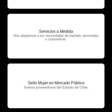
Servicios a Medida
OTP Servicios
Nos adaptamos a tus necesidades de traslado; personales
o corporativas.
Sello Mujer en Mercado Público
OTP Servicios
Somos proveedores del Estado de Chile.