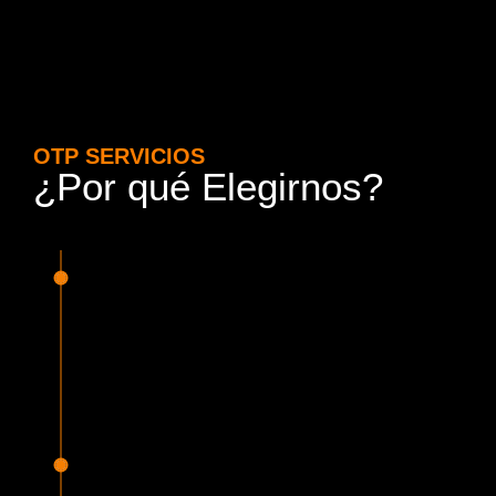
OTP SERVICIOS
¿Por qué Elegirnos?
15 Años de Experiencia y
Responsabilidad
Nuestra experiencia en el rubro nos avala. Contamos con
conductores altamente capacitados, respondemos de
manera rápida y eficiente, garantizando una experiencia de
viaje superior.
Proveedor Habilitado para Trabajar en
Mercado Público
Cumplimos con todas las normativas y una serie de