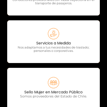
transporte de pasajeros.
OTP Servicios
Servicios a Medida
Nos adaptamos a tus necesidades de traslado;
personales o corporativas.
OTP Servicios
Sello Mujer en Mercado Público
Somos proveedores del Estado de Chile.