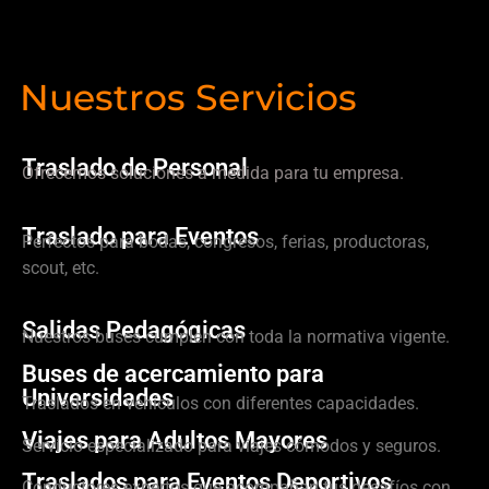
Nuestros Servicios
Traslado de Personal
Ofrecemos soluciones a medida para tu empresa.
Traslado para Eventos
Perfectos para bodas, congresos, ferias, productoras,
scout, etc.
Salidas Pedagógicas
Nuestros buses cumplen con toda la normativa vigente.
Buses de acercamiento para
Universidades
Traslados en vehículos con diferentes capacidades.
Viajes para Adultos Mayores
Servicio especializado para viajes cómodos y seguros.
Traslados para Eventos Deportivos
Conductores expertos que acompañan tus desafíos con