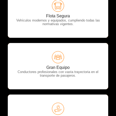
OTP Servicios
Flota Segura
Vehículos modernos y equipados, cumpliendo todas las
normativas vigentes.
OTP Servicios
Gran Equipo
Conductores profesionales con vasta trayectoria en el
transporte de pasajeros.