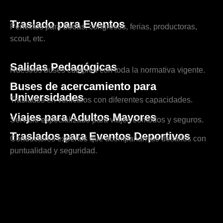
Traslado para Eventos
Perfectos para bodas, congresos, ferias, productoras,
scout, etc.
Salidas Pedagógicas
Nuestros buses cumplen con toda la normativa vigente.
Buses de acercamiento para
Universidades
Traslados en vehículos con diferentes capacidades.
Viajes para Adultos Mayores
Servicio especializado para viajes cómodos y seguros.
Traslados para Eventos Deportivos
Conductores expertos que acompañan tus desafíos con
puntualidad y seguridad.