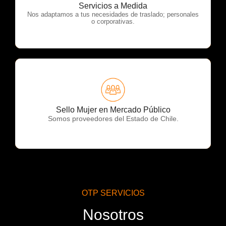
OTP Servicios
Servicios a Medida
Nos adaptamos a tus necesidades de traslado; personales
o corporativas.
OTP Servicios
Sello Mujer en Mercado Público
Somos proveedores del Estado de Chile.
OTP SERVICIOS
Nosotros