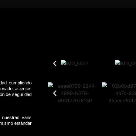
idad cumpliendo
ionado, asientos
rón de seguridad
, nuestras vans
l mismo estándar