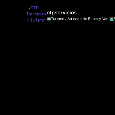
otpservicios
🚍Turismo / Arriendo de Buses y Van
👩‍