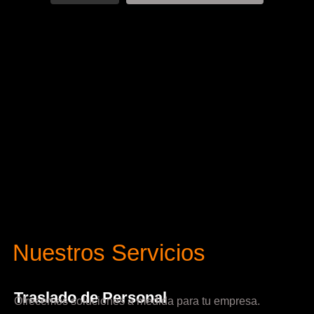
Nuestros Servicios
Traslado de Personal
Ofrecemos soluciones a medida para tu empresa.