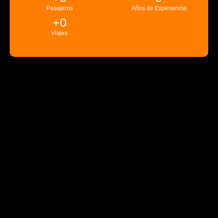
Pasajeros
Años de Experiencia
+
0
Viajes