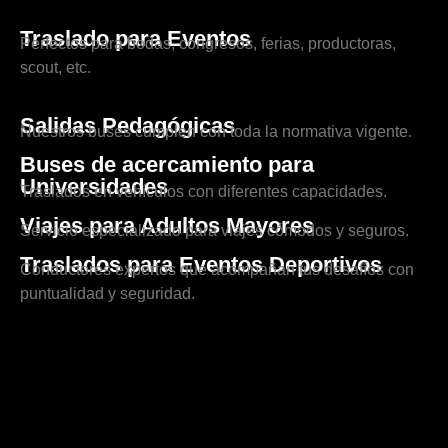
Traslado para Eventos
Perfectos para bodas, congresos, ferias, productoras,
scout, etc.
Salidas Pedagógicas
Nuestros buses cumplen con toda la normativa vigente.
Buses de acercamiento para
Universidades
Traslados en vehículos con diferentes capacidades.
Viajes para Adultos Mayores
Servicio especializado para viajes cómodos y seguros.
Traslados para Eventos Deportivos
Conductores expertos que acompañan tus desafíos con
puntualidad y seguridad.