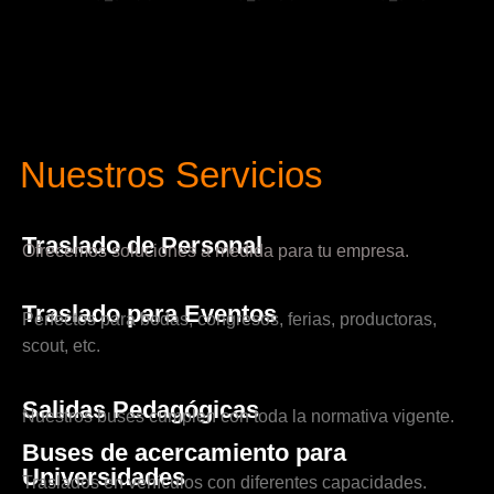
Nuestros Servicios
Traslado de Personal
Ofrecemos soluciones a medida para tu empresa.
Traslado para Eventos
Perfectos para bodas, congresos, ferias, productoras,
scout, etc.
Salidas Pedagógicas
Nuestros buses cumplen con toda la normativa vigente.
Buses de acercamiento para
Universidades
Traslados en vehículos con diferentes capacidades.