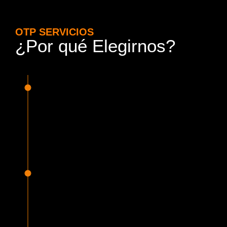
OTP SERVICIOS
¿Por qué Elegirnos?
15 Años de Experiencia y
Responsabilidad
Nuestra experiencia en el rubro nos avala. Contamos con
conductores altamente capacitados, respondemos de
manera rápida y eficiente, garantizando una experiencia de
viaje superior.
Proveedor Habilitado para Trabajar en
Mercado Público
Cumplimos con todas las normativas y una serie de
requisitos, según lo estipulado en la Ley 19.886, que nos
permiten ser proveedores del Estado de Chile, contando
con una activa participación en Mercado Público.