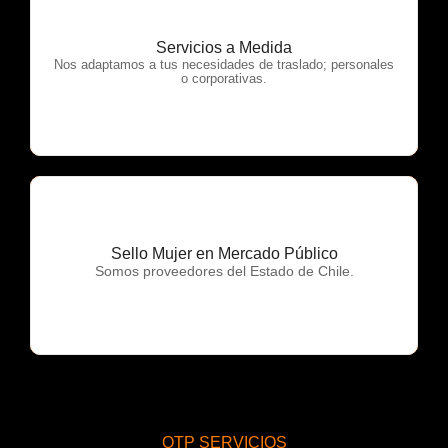
Servicios a Medida
OTP Servicios
Nos adaptamos a tus necesidades de traslado; personales
o corporativas.
Sello Mujer en Mercado Público
OTP Servicios
Somos proveedores del Estado de Chile.
OTP SERVICIOS