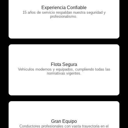
Experiencia Confiable
OTP Servicios
15 años de servicio respaldan nuestra seguridad y
profesionalismo.
Flota Segura
OTP Servicios
Vehículos modernos y equipados, cumpliendo todas las
normativas vigentes.
Gran Equipo
OTP Servicios
Conductores profesionales con vasta trayectoria en el