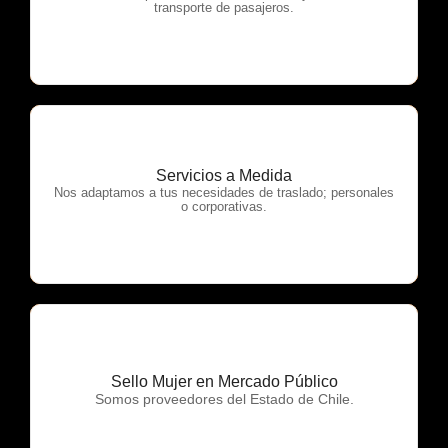
transporte de pasajeros.
Servicios a Medida
OTP Servicios
Nos adaptamos a tus necesidades de traslado; personales
o corporativas.
Sello Mujer en Mercado Público
OTP Servicios
Somos proveedores del Estado de Chile.