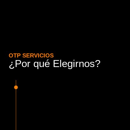
OTP SERVICIOS
¿Por qué Elegirnos?
15 Años de Experiencia y
Responsabilidad
Nuestra experiencia en el rubro nos avala. Contamos con
conductores altamente capacitados, respondemos de
manera rápida y eficiente, garantizando una experiencia de
viaje superior.
Proveedor Habilitado para Trabajar en