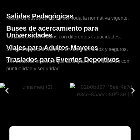
Salidas Pedagógicas
Nuestros buses cumplen con toda la normativa vigente.
Buses de acercamiento para
Universidades
Traslados en vehículos con diferentes capacidades.
Viajes para Adultos Mayores
Servicio especializado para viajes cómodos y seguros.
Traslados para Eventos Deportivos
Conductores expertos que acompañan tus desafíos con
puntualidad y seguridad.