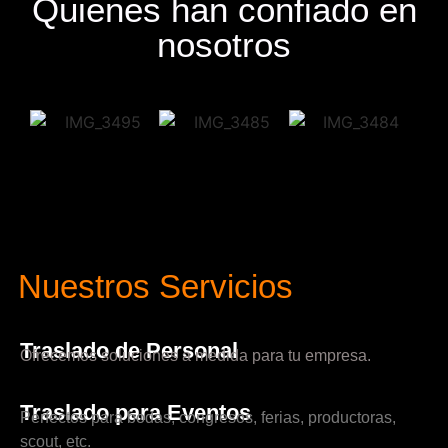
Quienes han confiado en
nosotros
Nuestros Servicios
Traslado de Personal
Ofrecemos soluciones a medida para tu empresa.
Traslado para Eventos
Perfectos para bodas, congresos, ferias, productoras,
scout, etc.