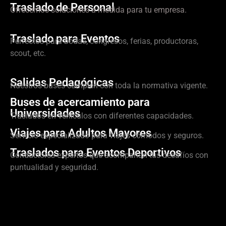
Traslado de Personal
Ofrecemos soluciones a medida para tu empresa.
Traslado para Eventos
Perfectos para bodas, congresos, ferias, productoras,
scout, etc.
Salidas Pedagógicas
Nuestros buses cumplen con toda la normativa vigente.
Buses de acercamiento para
Universidades
Traslados en vehículos con diferentes capacidades.
Viajes para Adultos Mayores
Servicio especializado para viajes cómodos y seguros.
Traslados para Eventos Deportivos
Conductores expertos que acompañan tus desafíos con
puntualidad y seguridad.