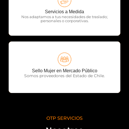
OTP Servicios
Servicios a Medida
Nos adaptamos a tus necesidades de traslado;
personales o corporativas.
OTP Servicios
Sello Mujer en Mercado Público
Somos proveedores del Estado de Chile.
OTP SERVICIOS