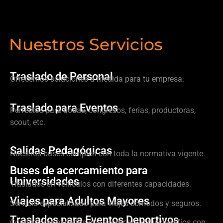
Nuestros Servicios
Traslado de Personal
Ofrecemos soluciones a medida para tu empresa.
Traslado para Eventos
Perfectos para bodas, congresos, ferias, productoras,
scout, etc.
Salidas Pedagógicas
Nuestros buses cumplen con toda la normativa vigente.
Buses de acercamiento para
Universidades
Traslados en vehículos con diferentes capacidades.
Viajes para Adultos Mayores
Servicio especializado para viajes cómodos y seguros.
Traslados para Eventos Deportivos
Conductores expertos que acompañan tus desafíos con