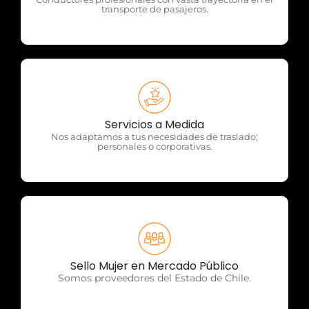
transporte de pasajeros.
OTP Servicios
Servicios a Medida
Nos adaptamos a tus necesidades de traslado;
personales o corporativas.
OTP Servicios
Sello Mujer en Mercado Público
Somos proveedores del Estado de Chile.