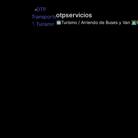
otpservicios
🚍Turismo / Arriendo de Buses y Van
👩‍