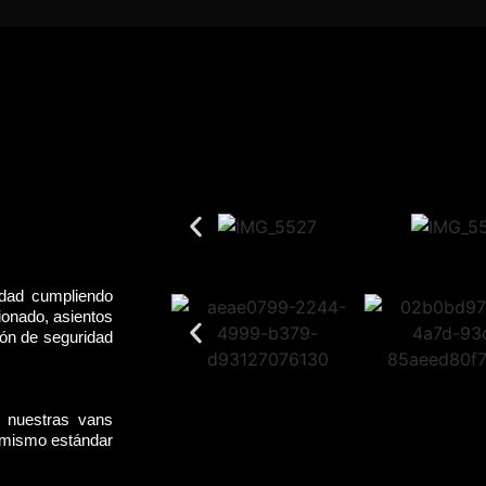
idad cumpliendo
ionado, asientos
rón de seguridad
, nuestras vans
l mismo estándar