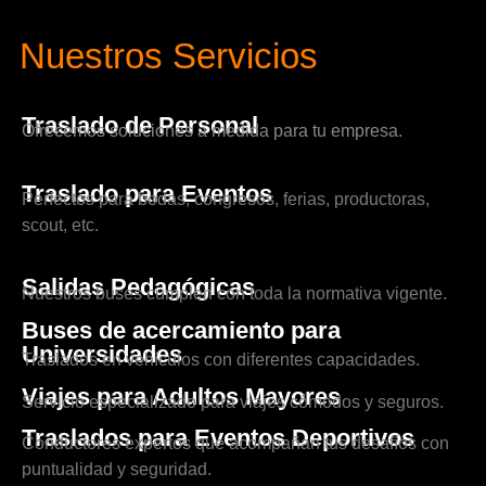
Nuestros Servicios
Traslado de Personal
Ofrecemos soluciones a medida para tu empresa.
Traslado para Eventos
Perfectos para bodas, congresos, ferias, productoras,
scout, etc.
Salidas Pedagógicas
Nuestros buses cumplen con toda la normativa vigente.
Buses de acercamiento para
Universidades
Traslados en vehículos con diferentes capacidades.
Viajes para Adultos Mayores
Servicio especializado para viajes cómodos y seguros.
Traslados para Eventos Deportivos
Conductores expertos que acompañan tus desafíos con
puntualidad y seguridad.