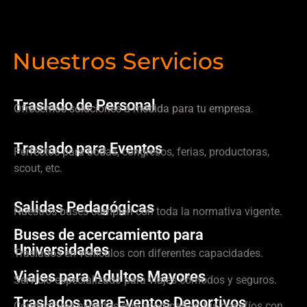
Nuestros Servicios
Traslado de Personal
Ofrecemos soluciones a medida para tu empresa.
Traslado para Eventos
Perfectos para bodas, congresos, ferias, productoras,
scout, etc.
Salidas Pedagógicas
Nuestros buses cumplen con toda la normativa vigente.
Buses de acercamiento para
Universidades
Traslados en vehículos con diferentes capacidades.
Viajes para Adultos Mayores
Servicio especializado para viajes cómodos y seguros.
Traslados para Eventos Deportivos
Conductores expertos que acompañan tus desafíos con