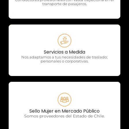
transporte de pasajeros.
OTP Servicios
Servicios a Medida
Nos adaptamos a tus necesidades de traslado;
personales o corporativas.
OTP Servicios
Sello Mujer en Mercado Público
Somos proveedores del Estado de Chile.