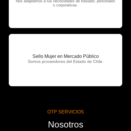
OTP Servicios
Nos adaptamos a tus necesidades de traslado; personales
o corporativas.
Sello Mujer en Mercado Público
OTP Servicios
Somos proveedores del Estado de Chile.
OTP SERVICIOS
Nosotros