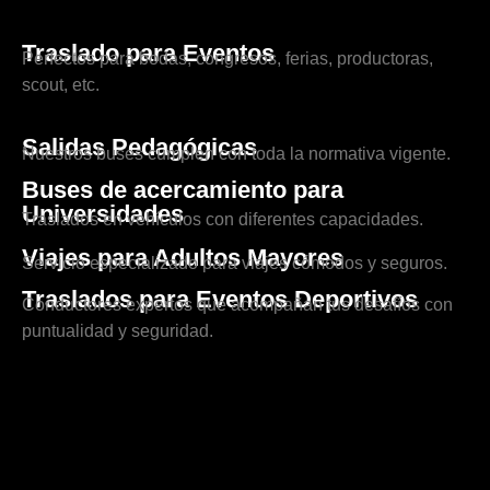
Traslado para Eventos
Perfectos para bodas, congresos, ferias, productoras,
scout, etc.
Salidas Pedagógicas
Nuestros buses cumplen con toda la normativa vigente.
Buses de acercamiento para
Universidades
Traslados en vehículos con diferentes capacidades.
Viajes para Adultos Mayores
Servicio especializado para viajes cómodos y seguros.
Traslados para Eventos Deportivos
Conductores expertos que acompañan tus desafíos con
puntualidad y seguridad.