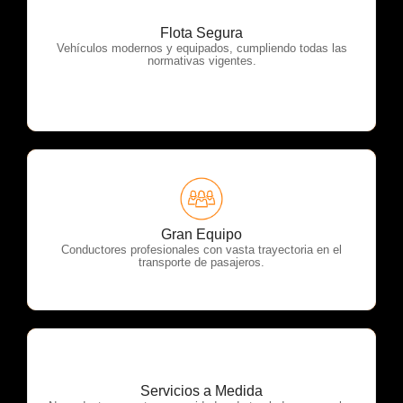
Flota Segura
OTP Servicios
Vehículos modernos y equipados, cumpliendo todas las
normativas vigentes.
OTP Servicios
Gran Equipo
Conductores profesionales con vasta trayectoria en el
transporte de pasajeros.
Servicios a Medida