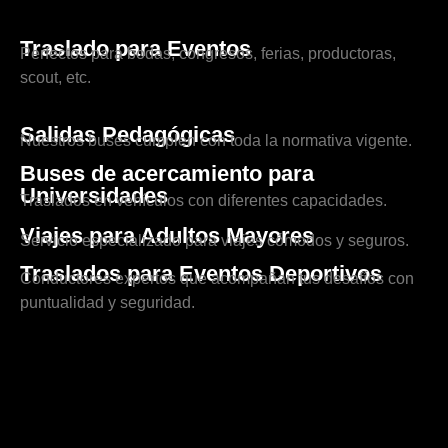
Traslado para Eventos
Perfectos para bodas, congresos, ferias, productoras,
scout, etc.
Salidas Pedagógicas
Nuestros buses cumplen con toda la normativa vigente.
Buses de acercamiento para
Universidades
Traslados en vehículos con diferentes capacidades.
Viajes para Adultos Mayores
Servicio especializado para viajes cómodos y seguros.
Traslados para Eventos Deportivos
Conductores expertos que acompañan tus desafíos con
puntualidad y seguridad.