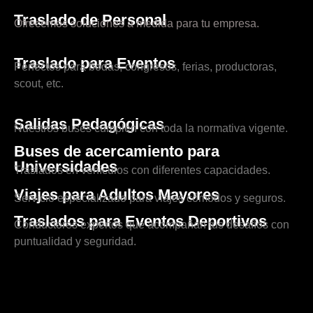
Traslado de Personal
Ofrecemos soluciones a medida para tu empresa.
Traslado para Eventos
Perfectos para bodas, congresos, ferias, productoras,
scout, etc.
Salidas Pedagógicas
Nuestros buses cumplen con toda la normativa vigente.
Buses de acercamiento para
Universidades
Traslados en vehículos con diferentes capacidades.
Viajes para Adultos Mayores
Servicio especializado para viajes cómodos y seguros.
Traslados para Eventos Deportivos
Conductores expertos que acompañan tus desafíos con
puntualidad y seguridad.