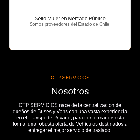
Sello Mujer en Mercado Público
OTP Servicios
Somos proveedores del Estado de Chile.
OTP SERVICIOS
Nosotros
OTP SERVICIOS nace de la centralización de
dueños de Buses y Vans con una vasta experiencia
en el Transporte Privado, para conformar de esta
forma, una robusta oferta de Vehículos destinados a
entregar el mejor servicio de traslado.