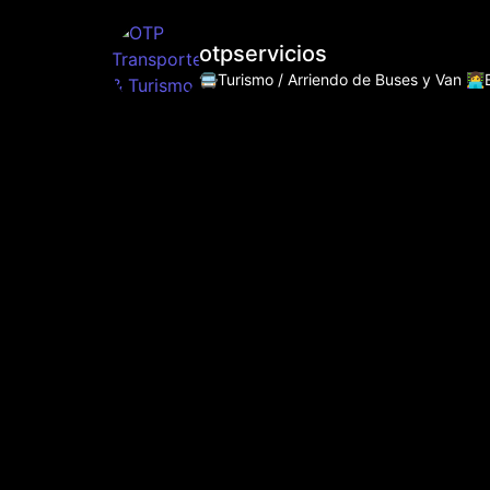
otpservicios
🚍Turismo / Arriendo de Buses y Van
👩‍