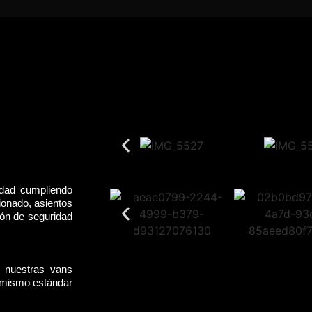
idad cumpliendo
ionado, asientos
rón de seguridad
, nuestras vans
l mismo estándar