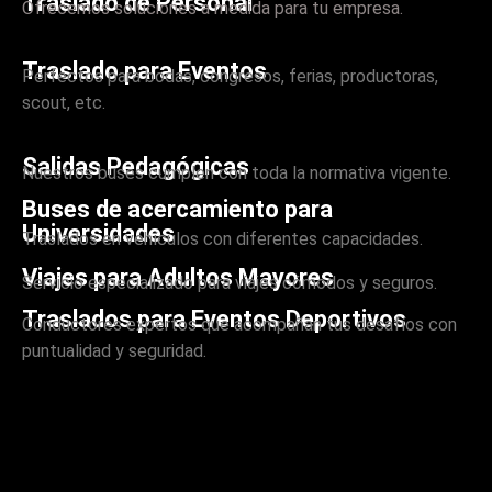
Traslado de Personal
Ofrecemos soluciones a medida para tu empresa.
Traslado para Eventos
Perfectos para bodas, congresos, ferias, productoras,
scout, etc.
Salidas Pedagógicas
Nuestros buses cumplen con toda la normativa vigente.
Buses de acercamiento para
Universidades
Traslados en vehículos con diferentes capacidades.
Viajes para Adultos Mayores
Servicio especializado para viajes cómodos y seguros.
Traslados para Eventos Deportivos
Conductores expertos que acompañan tus desafíos con
puntualidad y seguridad.