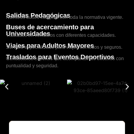
Salidas Pedagógicas
Nuestros buses cumplen con toda la normativa vigente.
Buses de acercamiento para
Universidades
Traslados en vehículos con diferentes capacidades.
Viajes para Adultos Mayores
Servicio especializado para viajes cómodos y seguros.
Traslados para Eventos Deportivos
Conductores expertos que acompañan tus desafíos con
puntualidad y seguridad.