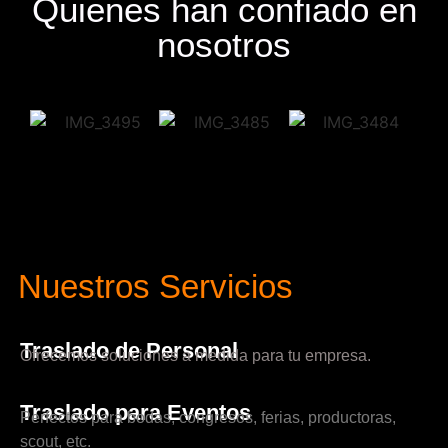
Quienes han confiado en
nosotros
Nuestros Servicios
Traslado de Personal
Ofrecemos soluciones a medida para tu empresa.
Traslado para Eventos
Perfectos para bodas, congresos, ferias, productoras,
scout, etc.