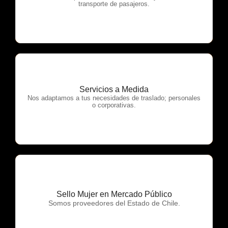
transporte de pasajeros.
Servicios a Medida
OTP Servicios
Nos adaptamos a tus necesidades de traslado; personales
o corporativas.
Sello Mujer en Mercado Público
OTP Servicios
Somos proveedores del Estado de Chile.