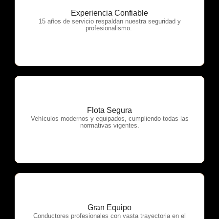
Experiencia Confiable
OTP Servicios
15 años de servicio respaldan nuestra seguridad y
profesionalismo.
Flota Segura
OTP Servicios
Vehículos modernos y equipados, cumpliendo todas las
normativas vigentes.
Gran Equipo
OTP Servicios
Conductores profesionales con vasta trayectoria en el