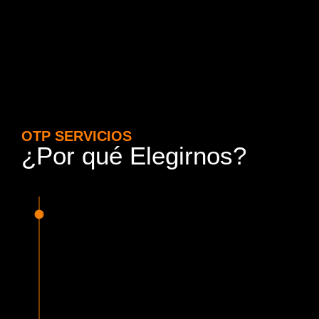
OTP SERVICIOS
¿Por qué Elegirnos?
15 Años de Experiencia y
Responsabilidad
Nuestra experiencia en el rubro nos avala. Contamos con
conductores altamente capacitados, respondemos de
manera rápida y eficiente, garantizando una experiencia de
viaje superior.
Proveedor Habilitado para Trabajar en