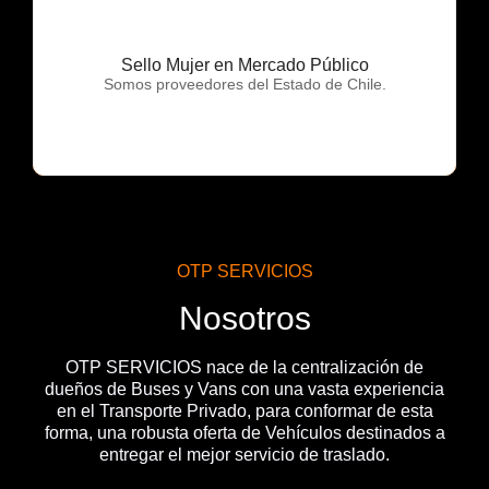
Sello Mujer en Mercado Público
OTP Servicios
Somos proveedores del Estado de Chile.
OTP SERVICIOS
Nosotros
OTP SERVICIOS nace de la centralización de
dueños de Buses y Vans con una vasta experiencia
en el Transporte Privado, para conformar de esta
forma, una robusta oferta de Vehículos destinados a
entregar el mejor servicio de traslado.