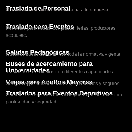
Traslado de Personal
Ofrecemos soluciones a medida para tu empresa.
Traslado para Eventos
Perfectos para bodas, congresos, ferias, productoras,
scout, etc.
Salidas Pedagógicas
Nuestros buses cumplen con toda la normativa vigente.
Buses de acercamiento para
Universidades
Traslados en vehículos con diferentes capacidades.
Viajes para Adultos Mayores
Servicio especializado para viajes cómodos y seguros.
Traslados para Eventos Deportivos
Conductores expertos que acompañan tus desafíos con
puntualidad y seguridad.