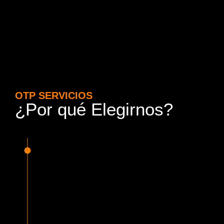
OTP SERVICIOS
¿Por qué Elegirnos?
15 Años de Experiencia y
Responsabilidad
Nuestra experiencia en el rubro nos avala. Contamos con
conductores altamente capacitados, respondemos de
manera rápida y eficiente, garantizando una experiencia de
viaje superior.
Proveedor Habilitado para Trabajar en