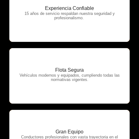
Experiencia Confiable
OTP Servicios
15 años de servicio respaldan nuestra seguridad y
profesionalismo.
Flota Segura
OTP Servicios
Vehículos modernos y equipados, cumpliendo todas las
normativas vigentes.
Gran Equipo
OTP Servicios
Conductores profesionales con vasta trayectoria en el