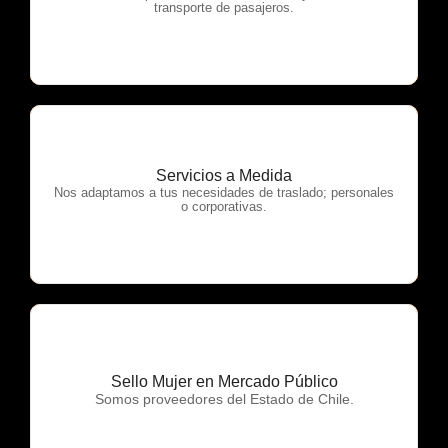
transporte de pasajeros.
Servicios a Medida
OTP Servicios
Nos adaptamos a tus necesidades de traslado; personales
o corporativas.
Sello Mujer en Mercado Público
OTP Servicios
Somos proveedores del Estado de Chile.