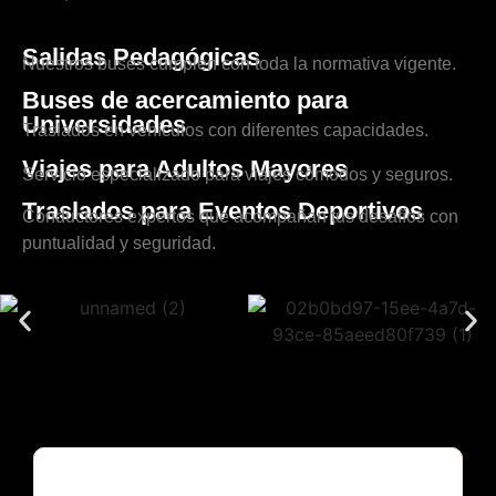
Salidas Pedagógicas
Nuestros buses cumplen con toda la normativa vigente.
Buses de acercamiento para
Universidades
Traslados en vehículos con diferentes capacidades.
Viajes para Adultos Mayores
Servicio especializado para viajes cómodos y seguros.
Traslados para Eventos Deportivos
Conductores expertos que acompañan tus desafíos con
puntualidad y seguridad.