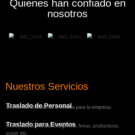
Quienes han confiado en
nosotros
Nuestros Servicios
Traslado de Personal
Ofrecemos soluciones a medida para tu empresa.
Traslado para Eventos
Perfectos para bodas, congresos, ferias, productoras,
scout, etc.