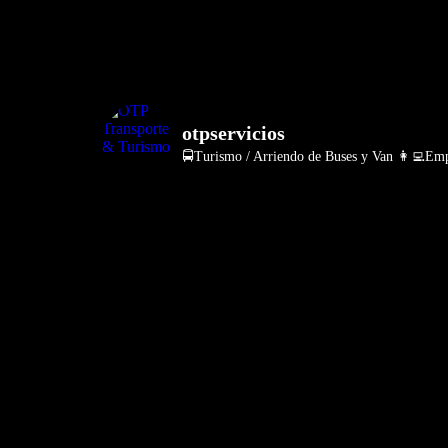
otpservicios
🚍Turismo / Arriendo de Buses y Van
👩‍💻Empr