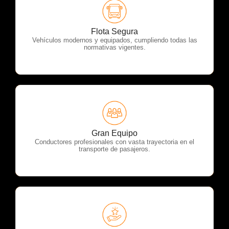
OTP Servicios
Flota Segura
Vehículos modernos y equipados, cumpliendo todas las
normativas vigentes.
OTP Servicios
Gran Equipo
Conductores profesionales con vasta trayectoria en el
transporte de pasajeros.