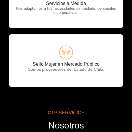
OTP Servicios
Servicios a Medida
Nos adaptamos a tus necesidades de traslado; personales
o corporativas.
OTP Servicios
Sello Mujer en Mercado Público
Somos proveedores del Estado de Chile.
OTP SERVICIOS
Nosotros