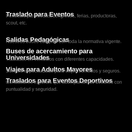
Traslado para Eventos
Perfectos para bodas, congresos, ferias, productoras,
scout, etc.
Salidas Pedagógicas
Nuestros buses cumplen con toda la normativa vigente.
Buses de acercamiento para
Universidades
Traslados en vehículos con diferentes capacidades.
Viajes para Adultos Mayores
Servicio especializado para viajes cómodos y seguros.
Traslados para Eventos Deportivos
Conductores expertos que acompañan tus desafíos con
puntualidad y seguridad.