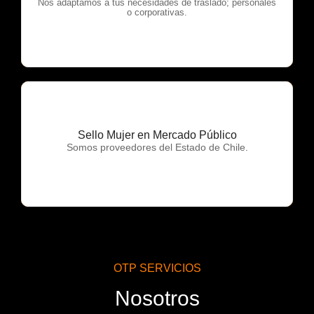
OTP Servicios
Nos adaptamos a tus necesidades de traslado; personales
o corporativas.
Sello Mujer en Mercado Público
OTP Servicios
Somos proveedores del Estado de Chile.
OTP SERVICIOS
Nosotros