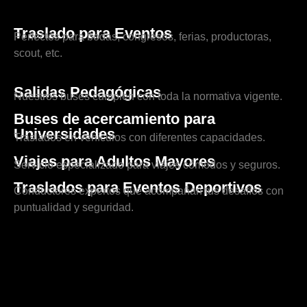
Traslado para Eventos
Perfectos para bodas, congresos, ferias, productoras,
scout, etc.
Salidas Pedagógicas
Nuestros buses cumplen con toda la normativa vigente.
Buses de acercamiento para
Universidades
Traslados en vehículos con diferentes capacidades.
Viajes para Adultos Mayores
Servicio especializado para viajes cómodos y seguros.
Traslados para Eventos Deportivos
Conductores expertos que acompañan tus desafíos con
puntualidad y seguridad.