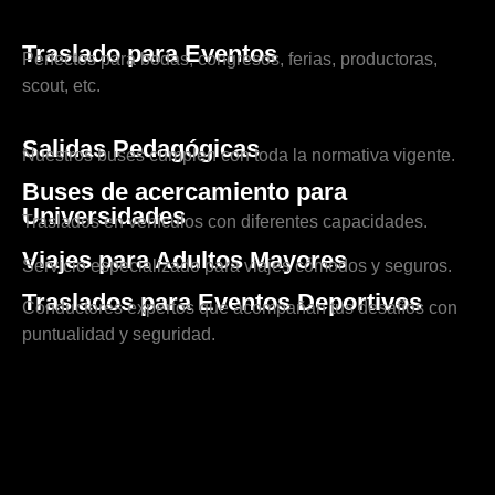
Traslado para Eventos
Perfectos para bodas, congresos, ferias, productoras,
scout, etc.
Salidas Pedagógicas
Nuestros buses cumplen con toda la normativa vigente.
Buses de acercamiento para
Universidades
Traslados en vehículos con diferentes capacidades.
Viajes para Adultos Mayores
Servicio especializado para viajes cómodos y seguros.
Traslados para Eventos Deportivos
Conductores expertos que acompañan tus desafíos con
puntualidad y seguridad.