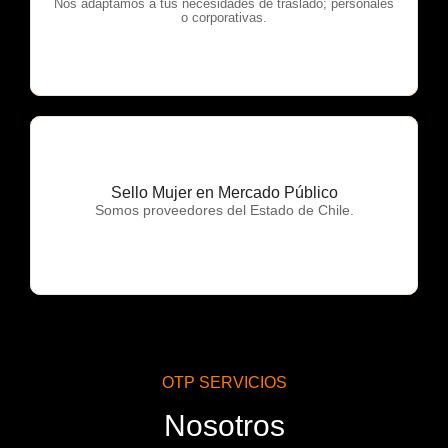
OTP Servicios
Nos adaptamos a tus necesidades de traslado; personales
o corporativas.
Sello Mujer en Mercado Público
OTP Servicios
Somos proveedores del Estado de Chile.
OTP SERVICIOS
Nosotros