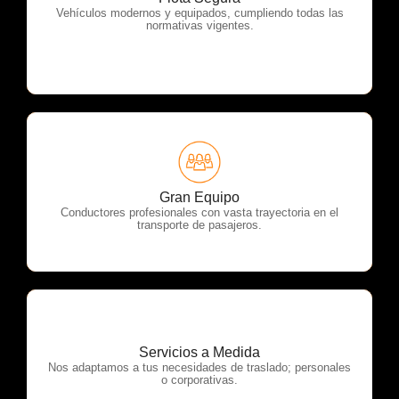
OTP Servicios
Vehículos modernos y equipados, cumpliendo todas las
normativas vigentes.
OTP Servicios
Gran Equipo
Conductores profesionales con vasta trayectoria en el
transporte de pasajeros.
Servicios a Medida
OTP Servicios
Nos adaptamos a tus necesidades de traslado; personales
o corporativas.