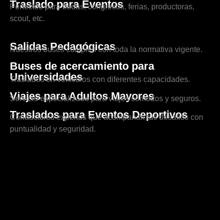
Traslado para Eventos
Perfectos para bodas, congresos, ferias, productoras,
scout, etc.
Salidas Pedagógicas
Nuestros buses cumplen con toda la normativa vigente.
Buses de acercamiento para
Universidades
Traslados en vehículos con diferentes capacidades.
Viajes para Adultos Mayores
Servicio especializado para viajes cómodos y seguros.
Traslados para Eventos Deportivos
Conductores expertos que acompañan tus desafíos con
puntualidad y seguridad.