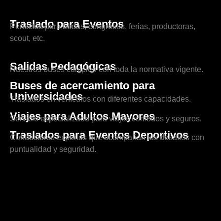
Traslado para Eventos
Perfectos para bodas, congresos, ferias, productoras,
scout, etc.
Salidas Pedagógicas
Nuestros buses cumplen con toda la normativa vigente.
Buses de acercamiento para
Universidades
Traslados en vehículos con diferentes capacidades.
Viajes para Adultos Mayores
Servicio especializado para viajes cómodos y seguros.
Traslados para Eventos Deportivos
Conductores expertos que acompañan tus desafíos con
puntualidad y seguridad.