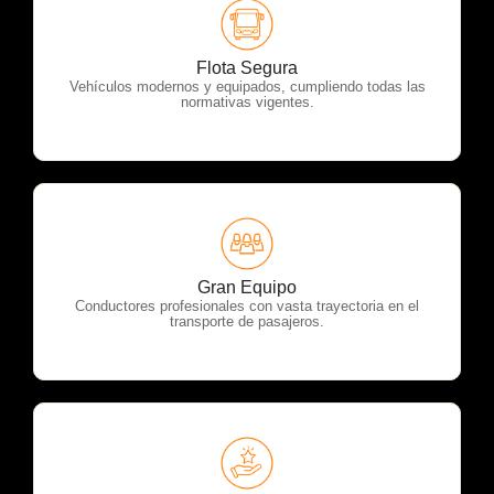
OTP Servicios
Flota Segura
Vehículos modernos y equipados, cumpliendo todas las
normativas vigentes.
OTP Servicios
Gran Equipo
Conductores profesionales con vasta trayectoria en el
transporte de pasajeros.