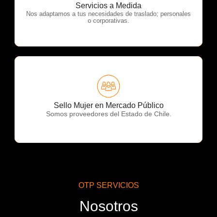
OTP Servicios
Servicios a Medida
Nos adaptamos a tus necesidades de traslado; personales
o corporativas.
OTP Servicios
Sello Mujer en Mercado Público
Somos proveedores del Estado de Chile.
OTP SERVICIOS
Nosotros