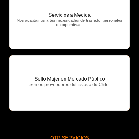
Servicios a Medida
OTP Servicios
Nos adaptamos a tus necesidades de traslado; personales
o corporativas.
Sello Mujer en Mercado Público
OTP Servicios
Somos proveedores del Estado de Chile.
OTP SERVICIOS