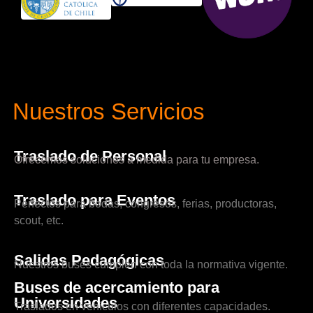
Nuestros Servicios
Traslado de Personal
Ofrecemos soluciones a medida para tu empresa.
Traslado para Eventos
Perfectos para bodas, congresos, ferias, productoras,
scout, etc.
Salidas Pedagógicas
Nuestros buses cumplen con toda la normativa vigente.
Buses de acercamiento para
Universidades
Traslados en vehículos con diferentes capacidades.