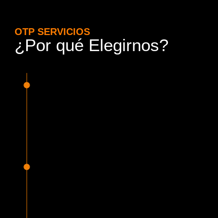
OTP SERVICIOS
¿Por qué Elegirnos?
15 Años de Experiencia y
Responsabilidad
Nuestra experiencia en el rubro nos avala. Contamos con
conductores altamente capacitados, respondemos de
manera rápida y eficiente, garantizando una experiencia de
viaje superior.
Proveedor Habilitado para Trabajar en
Mercado Público
Cumplimos con todas las normativas y una serie de
requisitos, según lo estipulado en la Ley 19.886, que nos
permiten ser proveedores del Estado de Chile, contando
con una activa participación en Mercado Público.