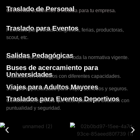
Traslado de Personal
Ofrecemos soluciones a medida para tu empresa.
Traslado para Eventos
Perfectos para bodas, congresos, ferias, productoras,
scout, etc.
Salidas Pedagógicas
Nuestros buses cumplen con toda la normativa vigente.
Buses de acercamiento para
Universidades
Traslados en vehículos con diferentes capacidades.
Viajes para Adultos Mayores
Servicio especializado para viajes cómodos y seguros.
Traslados para Eventos Deportivos
Conductores expertos que acompañan tus desafíos con
puntualidad y seguridad.