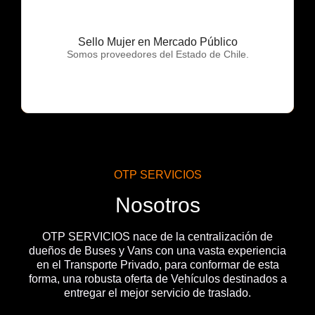
Sello Mujer en Mercado Público
OTP Servicios
Somos proveedores del Estado de Chile.
OTP SERVICIOS
Nosotros
OTP SERVICIOS nace de la centralización de
dueños de Buses y Vans con una vasta experiencia
en el Transporte Privado, para conformar de esta
forma, una robusta oferta de Vehículos destinados a
entregar el mejor servicio de traslado.