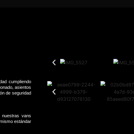
idad cumpliendo
ionado, asientos
rón de seguridad
, nuestras vans
l mismo estándar