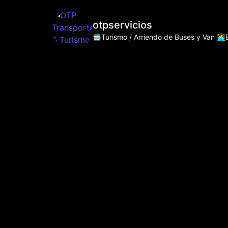
otpservicios
🚍Turismo / Arriendo de Buses y Van
👩‍