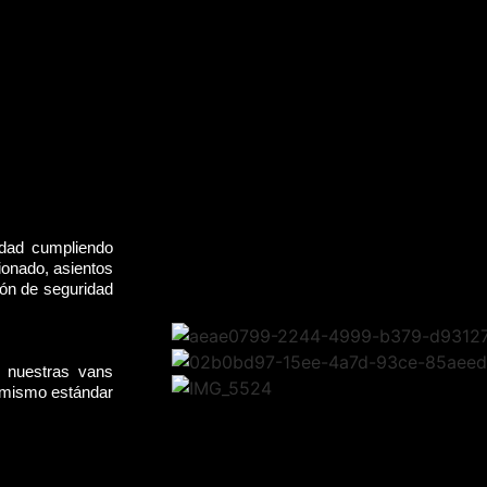
idad cumpliendo
ionado, asientos
rón de seguridad
, nuestras vans
l mismo estándar