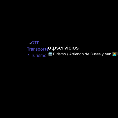
otpservicios
🚍Turismo / Arriendo de Buses y Van
👩‍