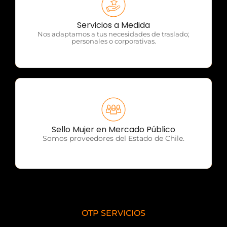
OTP Servicios
Servicios a Medida
Nos adaptamos a tus necesidades de traslado;
personales o corporativas.
OTP Servicios
Sello Mujer en Mercado Público
Somos proveedores del Estado de Chile.
OTP SERVICIOS