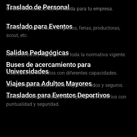
Traslado de Personal
Ofrecemos soluciones a medida para tu empresa.
Traslado para Eventos
Perfectos para bodas, congresos, ferias, productoras,
scout, etc.
Salidas Pedagógicas
Nuestros buses cumplen con toda la normativa vigente.
Buses de acercamiento para
Universidades
Traslados en vehículos con diferentes capacidades.
Viajes para Adultos Mayores
Servicio especializado para viajes cómodos y seguros.
Traslados para Eventos Deportivos
Conductores expertos que acompañan tus desafíos con
puntualidad y seguridad.