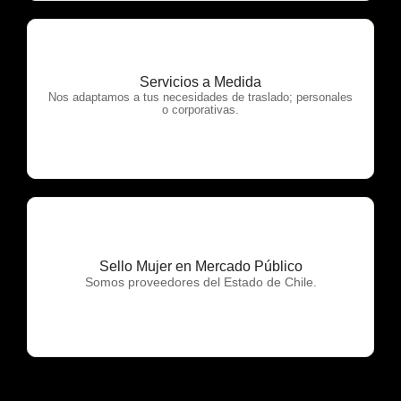
Servicios a Medida
OTP Servicios
Nos adaptamos a tus necesidades de traslado; personales
o corporativas.
Sello Mujer en Mercado Público
OTP Servicios
Somos proveedores del Estado de Chile.