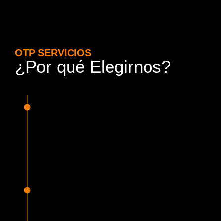
OTP SERVICIOS
¿Por qué Elegirnos?
15 Años de Experiencia y
Responsabilidad
Nuestra experiencia en el rubro nos avala. Contamos con
conductores altamente capacitados, respondemos de
manera rápida y eficiente, garantizando una experiencia de
viaje superior.
Proveedor Habilitado para Trabajar en
Mercado Público
Cumplimos con todas las normativas y una serie de
requisitos, según lo estipulado en la Ley 19.886, que nos