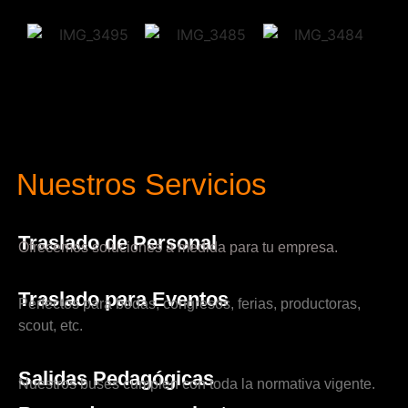
Nuestros Servicios
Traslado de Personal
Ofrecemos soluciones a medida para tu empresa.
Traslado para Eventos
Perfectos para bodas, congresos, ferias, productoras,
scout, etc.
Salidas Pedagógicas
Nuestros buses cumplen con toda la normativa vigente.