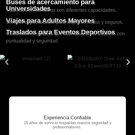
Buses de acercamiento para
Universidades
Traslados en vehículos con diferentes capacidades.
Viajes para Adultos Mayores
Servicio especializado para viajes cómodos y seguros.
Traslados para Eventos Deportivos
Conductores expertos que acompañan tus desafíos con
puntualidad y seguridad.
Experiencia Confiable
OTP Servicios
15 años de servicio respaldan nuestra seguridad y
profesionalismo.