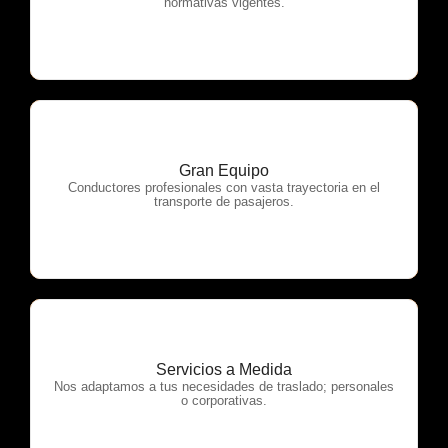
normativas vigentes.
Gran Equipo
OTP Servicios
Conductores profesionales con vasta trayectoria en el
transporte de pasajeros.
Servicios a Medida
OTP Servicios
Nos adaptamos a tus necesidades de traslado; personales
o corporativas.