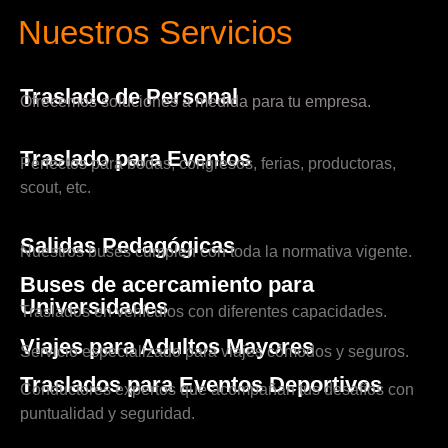
Nuestros Servicios
Traslado de Personal
Ofrecemos soluciones a medida para tu empresa.
Traslado para Eventos
Perfectos para bodas, congresos, ferias, productoras,
scout, etc.
Salidas Pedagógicas
Nuestros buses cumplen con toda la normativa vigente.
Buses de acercamiento para
Universidades
Traslados en vehículos con diferentes capacidades.
Viajes para Adultos Mayores
Servicio especializado para viajes cómodos y seguros.
Traslados para Eventos Deportivos
Conductores expertos que acompañan tus desafíos con
puntualidad y seguridad.