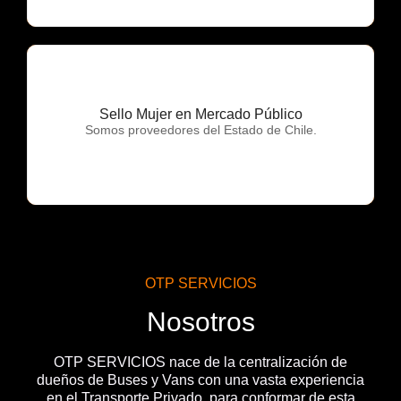
Sello Mujer en Mercado Público
OTP Servicios
Somos proveedores del Estado de Chile.
OTP SERVICIOS
Nosotros
OTP SERVICIOS nace de la centralización de
dueños de Buses y Vans con una vasta experiencia
en el Transporte Privado, para conformar de esta