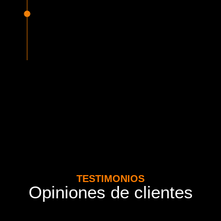
Seguridad Garantizada
Todos nuestros vehículos están equipados con la más
avanzada tecnología en seguridad, cumpliendo con la
normativa vigente del MTT. Además contamos con seguros
adicionales por cada pasajero.
TESTIMONIOS
Opiniones de clientes