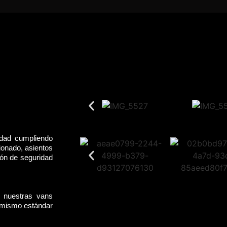
idad cumpliendo
ionado, asientos
rón de seguridad
, nuestras vans
l mismo estándar