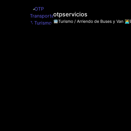
otpservicios
🚍Turismo / Arriendo de Buses y Van
👩‍