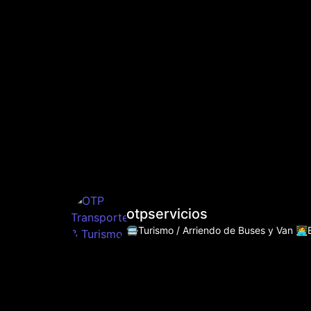
otpservicios
🚍Turismo / Arriendo de Buses y Van
👩‍