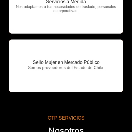
Servicios a Medida
OTP Servicios
Nos adaptamos a tus necesidades de traslado; personales
o corporativas.
Sello Mujer en Mercado Público
OTP Servicios
Somos proveedores del Estado de Chile.
OTP SERVICIOS
Nosotros