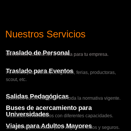
Nuestros Servicios
Traslado de Personal
Ofrecemos soluciones a medida para tu empresa.
Traslado para Eventos
Perfectos para bodas, congresos, ferias, productoras,
scout, etc.
Salidas Pedagógicas
Nuestros buses cumplen con toda la normativa vigente.
Buses de acercamiento para
Universidades
Traslados en vehículos con diferentes capacidades.
Viajes para Adultos Mayores
Servicio especializado para viajes cómodos y seguros.