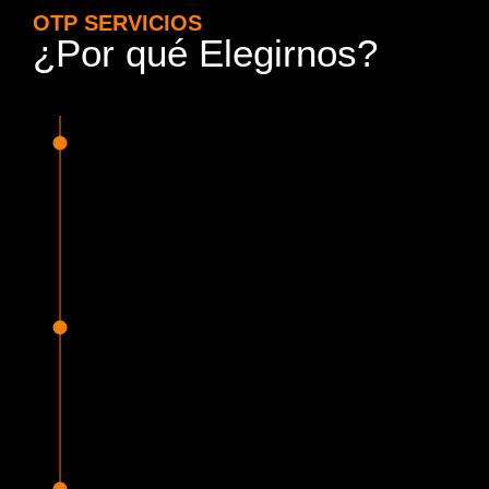
OTP SERVICIOS
¿Por qué Elegirnos?
15 Años de Experiencia y
Responsabilidad
Nuestra experiencia en el rubro nos avala. Contamos con
conductores altamente capacitados, respondemos de
manera rápida y eficiente, garantizando una experiencia de
viaje superior.
Proveedor Habilitado para Trabajar en
Mercado Público
Cumplimos con todas las normativas y una serie de
requisitos, según lo estipulado en la Ley 19.886, que nos
permiten ser proveedores del Estado de Chile, contando
con una activa participación en Mercado Público.
Sello Empresa Mujer