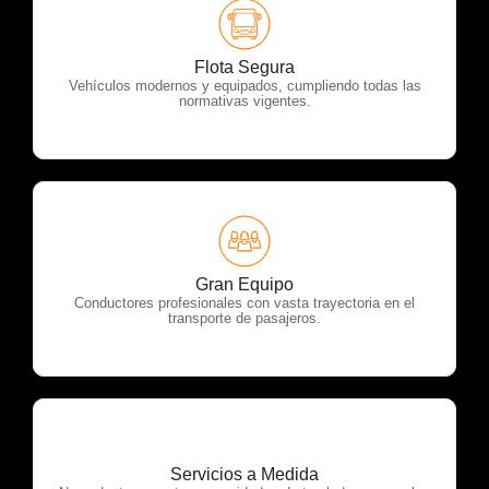
OTP Servicios
Flota Segura
Vehículos modernos y equipados, cumpliendo todas las
normativas vigentes.
OTP Servicios
Gran Equipo
Conductores profesionales con vasta trayectoria en el
transporte de pasajeros.
Servicios a Medida