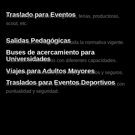
Traslado para Eventos
Perfectos para bodas, congresos, ferias, productoras,
scout, etc.
Salidas Pedagógicas
Nuestros buses cumplen con toda la normativa vigente.
Buses de acercamiento para
Universidades
Traslados en vehículos con diferentes capacidades.
Viajes para Adultos Mayores
Servicio especializado para viajes cómodos y seguros.
Traslados para Eventos Deportivos
Conductores expertos que acompañan tus desafíos con
puntualidad y seguridad.