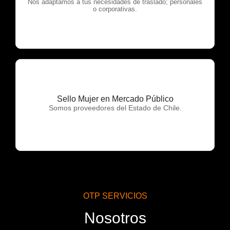
OTP Servicios
Nos adaptamos a tus necesidades de traslado; personales
o corporativas.
Sello Mujer en Mercado Público
OTP Servicios
Somos proveedores del Estado de Chile.
OTP SERVICIOS
Nosotros