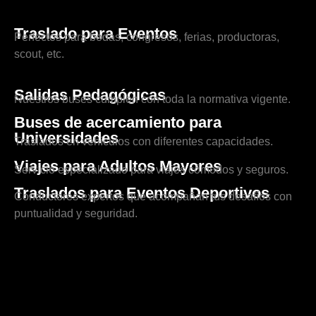
Traslado para Eventos
Perfectos para bodas, congresos, ferias, productoras,
scout, etc.
Salidas Pedagógicas
Nuestros buses cumplen con toda la normativa vigente.
Buses de acercamiento para
Universidades
Traslados en vehículos con diferentes capacidades.
Viajes para Adultos Mayores
Servicio especializado para viajes cómodos y seguros.
Traslados para Eventos Deportivos
Conductores expertos que acompañan tus desafíos con
puntualidad y seguridad.