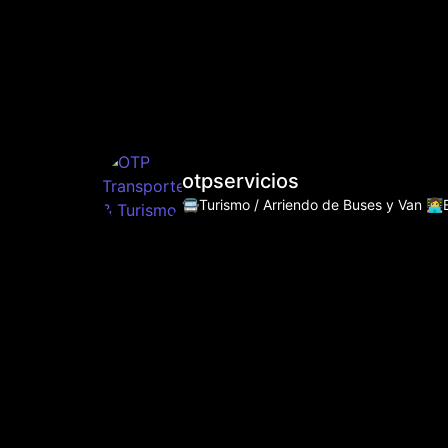
otpservicios
🚍Turismo / Arriendo de Buses y Van
👩‍